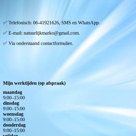
✅ Telefonisch: 06-41921626, SMS en WhatsApp.
✅ E-mail: natuurlijkmarko@gmail.com.
✅ Via onderstaand contactformulier.
Mijn werktijden (op afspraak)
maandag
9
:
00
–
15
:
00
dinsdag
9
:
00
–
15
:
00
woensdag
9
:
00
–
15
:
00
donderdag
9
:
00
–
15
:
00
vrijdag