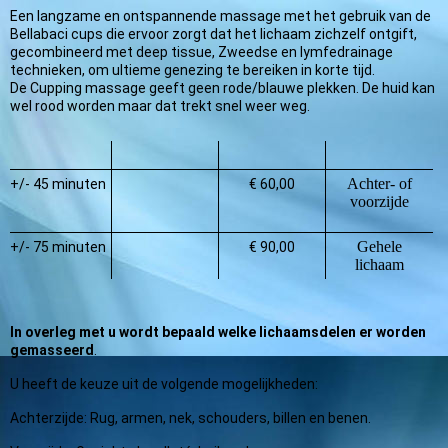
Een langzame en ontspannende massage met het gebruik van de
Bellabaci cups die ervoor zorgt dat het lichaam zichzelf ontgift,
gecombineerd met deep tissue, Zweedse en lymfedrainage
technieken, om ultieme genezing te bereiken in korte tijd.
De Cupping massage geeft geen rode/blauwe plekken. De huid kan
wel rood worden maar dat trekt snel weer weg.
Achter- of
+/- 45 minuten
€ 60,00
voorzijde
Gehele
+/- 75 minuten
€ 90,00
lichaam
In overleg met u wordt bepaald welke lichaamsdelen er worden
gemasseerd
.
U heeft de keuze uit de volgende mogelijkheden:
Achterzijde: Rug, armen, nek, schouders, billen en benen.