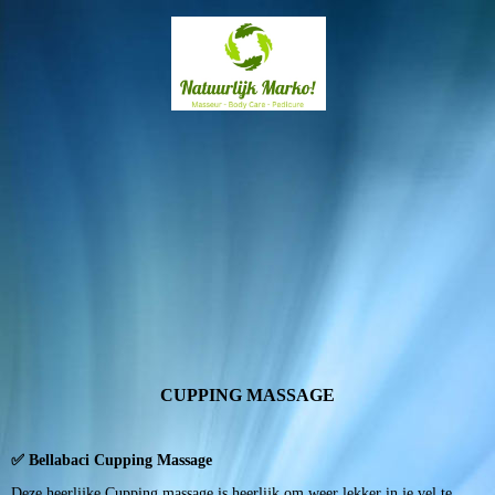
CUPPING MASSAGE
✅ Bellabaci Cupping Massage
Deze heerlijke Cupping massage is heerlijk om weer lekker in je vel te